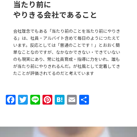
当たり前に
やりきる
会社であること
会社理念でもある「当たり前のことを当たり前にやりき
る」は、社員・アルバイト含めて毎日のようにつたえて
います。反応としては「普通のことです！」とおおく簡
単なことなのですが、なかなかできない・できていない
のも現実にあり、常に社員育成・指導に力をいれ、誰も
が当たり前にやりきれるんだ。が社風として定着してき
たことが評価されてるのだと考えています
F
T
Li
Pi
H
E
共
a
w
n
nt
at
m
有
c
itt
e
er
e
ai
e
er
e
n
l