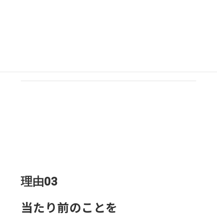
るでもなく。ライジアリプロとしては、お客様視点か
ら、何を提供することがお客様の要望に沿うのかを考え
て提案しています。提案させていただいた実績が次のお
仕事に・ご依頼に結びつくものであり品質維持には決し
て妥協はしないで提供しつづけています（
リフォーム評
価ナビの口コミもご覧ください
）
理由03
当たり前のことを